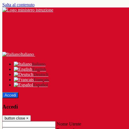
Salta al contenuto
Italiano
Italiano
English
Deutsch
Français
Español
Accedi
Accedi
button close
×
Nome Utente