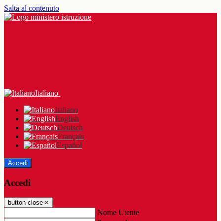
Salta al contenuto
Italiano
Italiano
English
Deutsch
Français
Español
Accedi
Accedi
button close
×
Nome Utente