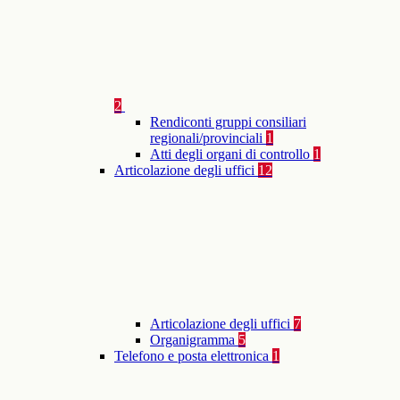
2
Rendiconti gruppi consiliari
regionali/provinciali
1
Atti degli organi di controllo
1
Articolazione degli uffici
12
Articolazione degli uffici
7
Organigramma
5
Telefono e posta elettronica
1