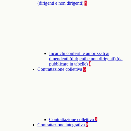
(dirigenti e non dirigenti)
4
Incarichi conferiti e autorizzati ai
dipendenti (dirigenti e non dirigenti) (da
pubblicare in tabelle)
4
Contrattazione collettiva
6
Contrattazione collettiva
2
Contrattazione integrativa
8