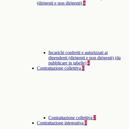
(dirigenti e non dirigenti)
4
Incarichi conferiti e autorizzati ai
dipendenti (dirigenti e non dirigenti) (da
pubblicare in tabelle)
4
Contrattazione collettiva
6
Contrattazione collettiva
2
Contrattazione integrativa
8