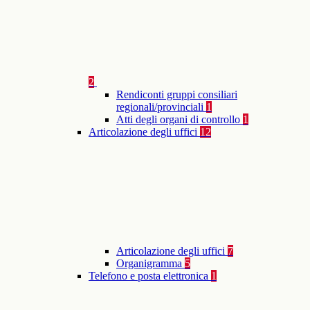
2
Rendiconti gruppi consiliari
regionali/provinciali
1
Atti degli organi di controllo
1
Articolazione degli uffici
12
Articolazione degli uffici
7
Organigramma
5
Telefono e posta elettronica
1