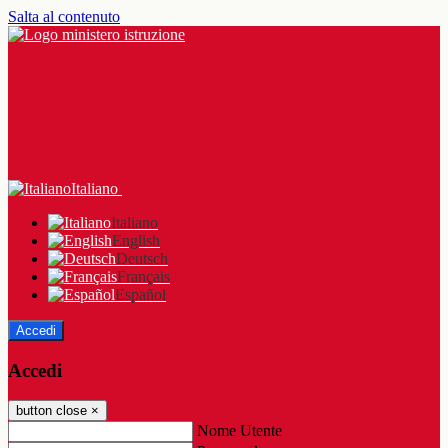
Salta al contenuto
Italiano
Italiano
English
Deutsch
Français
Español
Accedi
Accedi
button close
×
Nome Utente