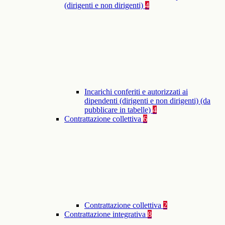
(dirigenti e non dirigenti)
4
Incarichi conferiti e autorizzati ai
dipendenti (dirigenti e non dirigenti) (da
pubblicare in tabelle)
4
Contrattazione collettiva
6
Contrattazione collettiva
2
Contrattazione integrativa
8