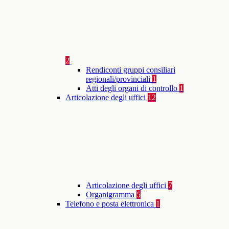
2
Rendiconti gruppi consiliari
regionali/provinciali
1
Atti degli organi di controllo
1
Articolazione degli uffici
12
Articolazione degli uffici
7
Organigramma
5
Telefono e posta elettronica
1