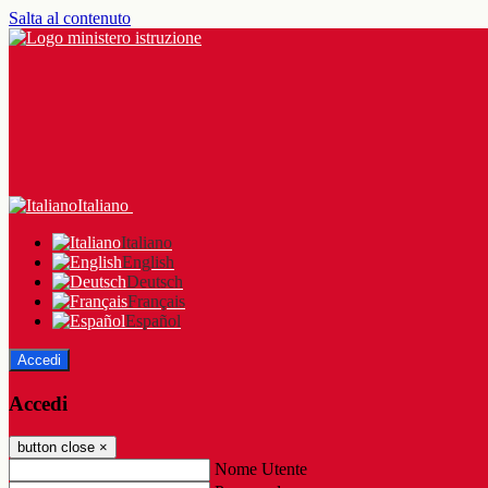
Salta al contenuto
Italiano
Italiano
English
Deutsch
Français
Español
Accedi
Accedi
button close
×
Nome Utente