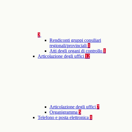
2
Rendiconti gruppi consiliari
regionali/provinciali
1
Atti degli organi di controllo
1
Articolazione degli uffici
12
Articolazione degli uffici
7
Organigramma
5
Telefono e posta elettronica
1