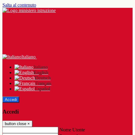
Salta al contenuto
Italiano
Italiano
English
Deutsch
Français
Español
Accedi
Accedi
button close
×
Nome Utente