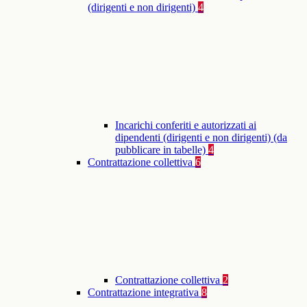
(dirigenti e non dirigenti)
4
Incarichi conferiti e autorizzati ai
dipendenti (dirigenti e non dirigenti) (da
pubblicare in tabelle)
4
Contrattazione collettiva
6
Contrattazione collettiva
2
Contrattazione integrativa
8