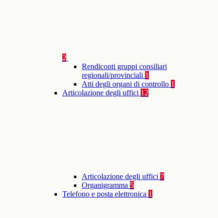
2
Rendiconti gruppi consiliari
regionali/provinciali
1
Atti degli organi di controllo
1
Articolazione degli uffici
12
Articolazione degli uffici
7
Organigramma
5
Telefono e posta elettronica
1