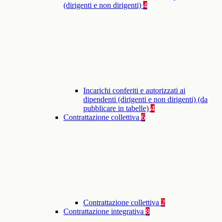
(dirigenti e non dirigenti)
4
Incarichi conferiti e autorizzati ai
dipendenti (dirigenti e non dirigenti) (da
pubblicare in tabelle)
4
Contrattazione collettiva
6
Contrattazione collettiva
2
Contrattazione integrativa
8