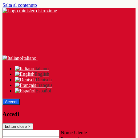
Salta al contenuto
Italiano
Italiano
English
Deutsch
Français
Español
Accedi
Accedi
button close
×
Nome Utente