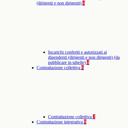
(dirigenti e non dirigenti)
4
Incarichi conferiti e autorizzati ai
dipendenti (dirigenti e non dirigenti) (da
pubblicare in tabelle)
4
Contrattazione collettiva
6
Contrattazione collettiva
2
Contrattazione integrativa
8