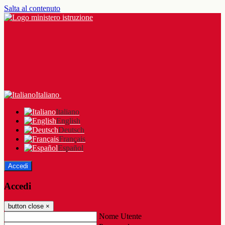
Salta al contenuto
Italiano
Italiano
English
Deutsch
Français
Español
Accedi
Accedi
button close
×
Nome Utente