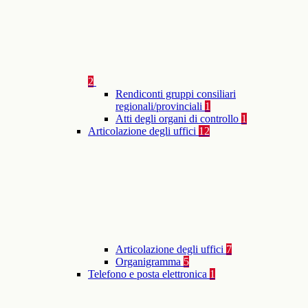
2
Rendiconti gruppi consiliari
regionali/provinciali
1
Atti degli organi di controllo
1
Articolazione degli uffici
12
Articolazione degli uffici
7
Organigramma
5
Telefono e posta elettronica
1