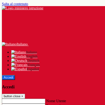
Salta al contenuto
Italiano
Italiano
English
Deutsch
Français
Español
Accedi
Accedi
button close
×
Nome Utente