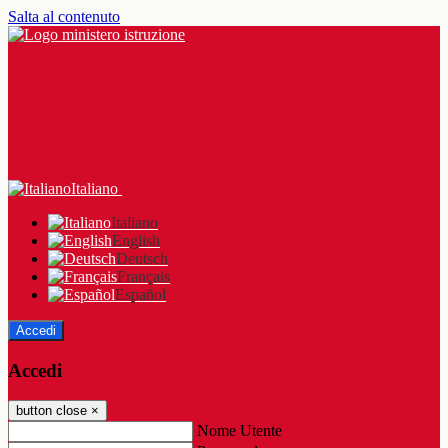
Salta al contenuto
Italiano
Italiano
English
Deutsch
Français
Español
Accedi
Accedi
button close
×
Nome Utente