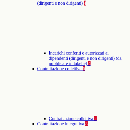
(dirigenti e non dirigenti)
4
Incarichi conferiti e autorizzati ai
dipendenti (dirigenti e non dirigenti) (da
pubblicare in tabelle)
4
Contrattazione collettiva
6
Contrattazione collettiva
2
Contrattazione integrativa
8