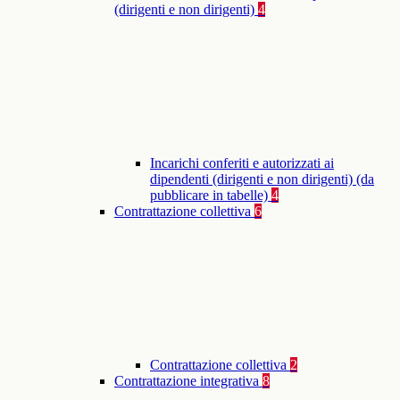
(dirigenti e non dirigenti)
4
Incarichi conferiti e autorizzati ai
dipendenti (dirigenti e non dirigenti) (da
pubblicare in tabelle)
4
Contrattazione collettiva
6
Contrattazione collettiva
2
Contrattazione integrativa
8