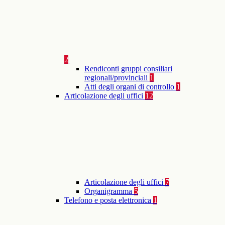
2
Rendiconti gruppi consiliari
regionali/provinciali
1
Atti degli organi di controllo
1
Articolazione degli uffici
12
Articolazione degli uffici
7
Organigramma
5
Telefono e posta elettronica
1