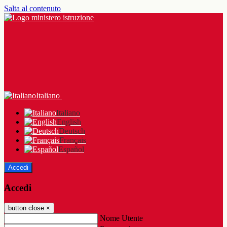
Salta al contenuto
Italiano
Italiano
English
Deutsch
Français
Español
Accedi
Accedi
button close
×
Nome Utente