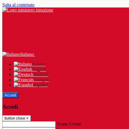
Salta al contenuto
Italiano
Italiano
English
Deutsch
Français
Español
Accedi
Accedi
button close
×
Nome Utente