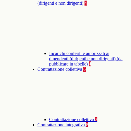
(dirigenti e non dirigenti)
4
Incarichi conferiti e autorizzati ai
dipendenti (dirigenti e non dirigenti) (da
pubblicare in tabelle)
4
Contrattazione collettiva
6
Contrattazione collettiva
2
Contrattazione integrativa
8