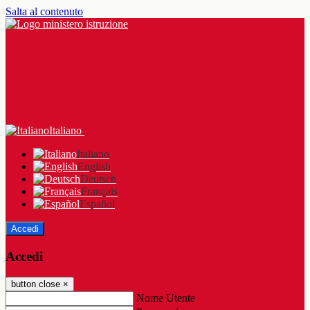
Salta al contenuto
Italiano
Italiano
English
Deutsch
Français
Español
Accedi
Accedi
button close
×
Nome Utente