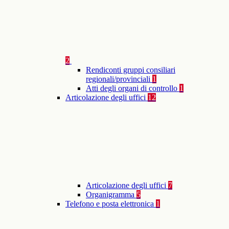
2
Rendiconti gruppi consiliari
regionali/provinciali
1
Atti degli organi di controllo
1
Articolazione degli uffici
12
Articolazione degli uffici
7
Organigramma
5
Telefono e posta elettronica
1