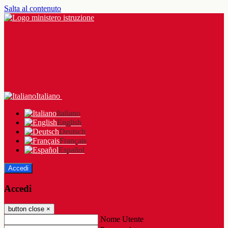
Salta al contenuto
Italiano
Italiano
English
Deutsch
Français
Español
Accedi
Accedi
button close
×
Nome Utente