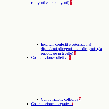
(dirigenti e non dirigenti)
4
Incarichi conferiti e autorizzati ai
dipendenti (dirigenti e non dirigenti) (da
pubblicare in tabelle)
4
Contrattazione collettiva
6
Contrattazione collettiva
2
Contrattazione integrativa
8