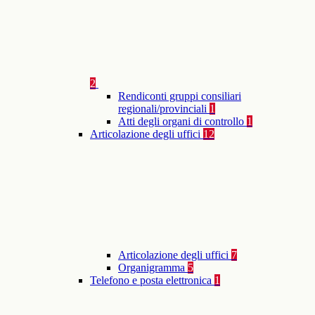
2
Rendiconti gruppi consiliari
regionali/provinciali
1
Atti degli organi di controllo
1
Articolazione degli uffici
12
Articolazione degli uffici
7
Organigramma
5
Telefono e posta elettronica
1