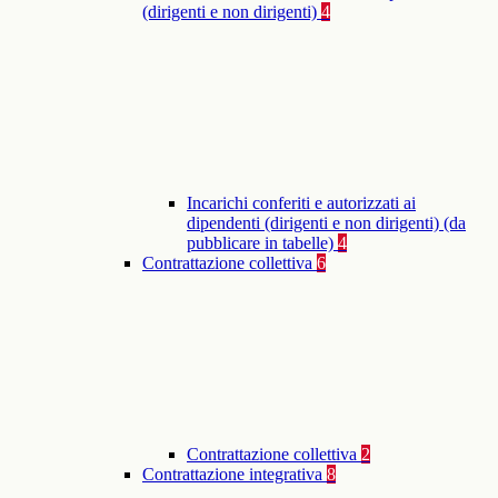
(dirigenti e non dirigenti)
4
Incarichi conferiti e autorizzati ai
dipendenti (dirigenti e non dirigenti) (da
pubblicare in tabelle)
4
Contrattazione collettiva
6
Contrattazione collettiva
2
Contrattazione integrativa
8