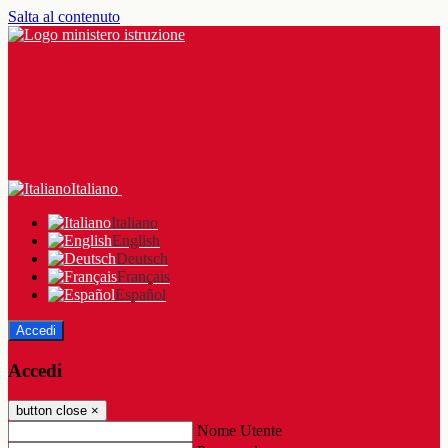
Salta al contenuto
Italiano
Italiano
English
Deutsch
Français
Español
Accedi
Accedi
button close
×
Nome Utente