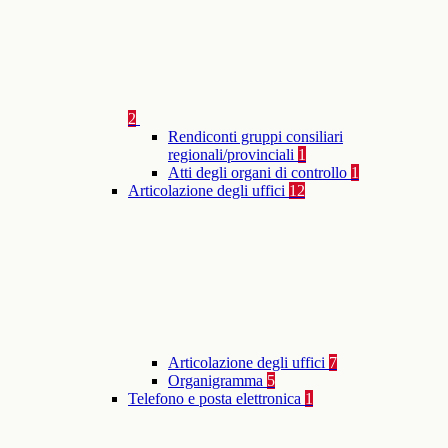
2
Rendiconti gruppi consiliari
regionali/provinciali
1
Atti degli organi di controllo
1
Articolazione degli uffici
12
Articolazione degli uffici
7
Organigramma
5
Telefono e posta elettronica
1