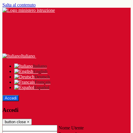
Salta al contenuto
Italiano
Italiano
English
Deutsch
Français
Español
Accedi
Accedi
button close
×
Nome Utente