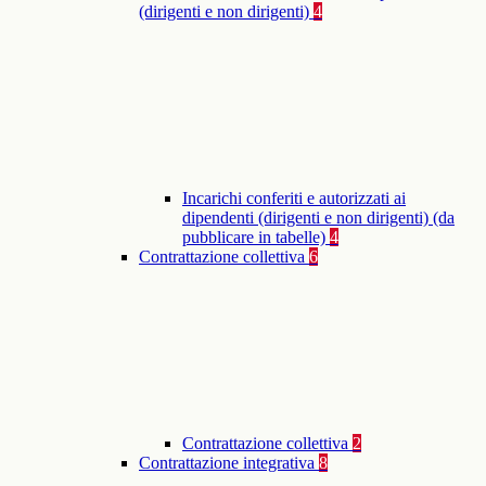
(dirigenti e non dirigenti)
4
Incarichi conferiti e autorizzati ai
dipendenti (dirigenti e non dirigenti) (da
pubblicare in tabelle)
4
Contrattazione collettiva
6
Contrattazione collettiva
2
Contrattazione integrativa
8