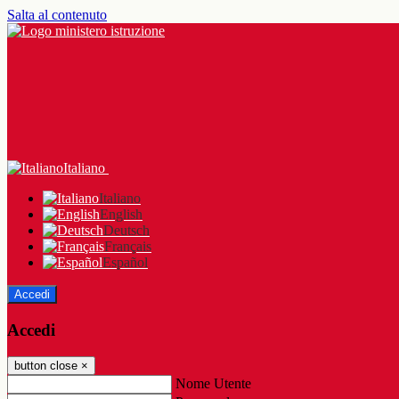
Salta al contenuto
Italiano
Italiano
English
Deutsch
Français
Español
Accedi
Accedi
button close
×
Nome Utente