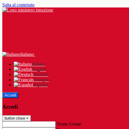
Salta al contenuto
Italiano
Italiano
English
Deutsch
Français
Español
Accedi
Accedi
button close
×
Nome Utente