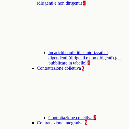
(dirigenti e non dirigenti)
4
Incarichi conferiti e autorizzati ai
dipendenti (dirigenti e non dirigenti) (da
pubblicare in tabelle)
4
Contrattazione collettiva
6
Contrattazione collettiva
2
Contrattazione integrativa
8