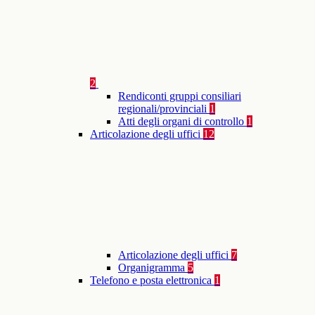
2
Rendiconti gruppi consiliari
regionali/provinciali
1
Atti degli organi di controllo
1
Articolazione degli uffici
12
Articolazione degli uffici
7
Organigramma
5
Telefono e posta elettronica
1