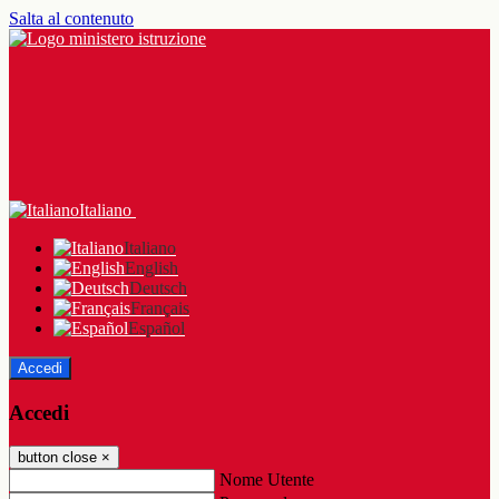
Salta al contenuto
Italiano
Italiano
English
Deutsch
Français
Español
Accedi
Accedi
button close
×
Nome Utente