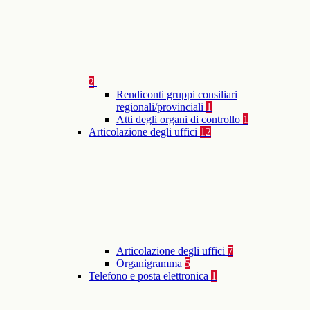
2
Rendiconti gruppi consiliari
regionali/provinciali
1
Atti degli organi di controllo
1
Articolazione degli uffici
12
Articolazione degli uffici
7
Organigramma
5
Telefono e posta elettronica
1