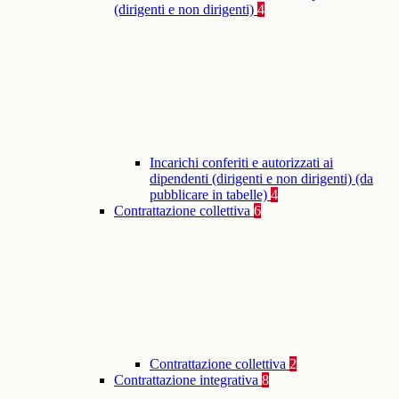
(dirigenti e non dirigenti)
4
Incarichi conferiti e autorizzati ai
dipendenti (dirigenti e non dirigenti) (da
pubblicare in tabelle)
4
Contrattazione collettiva
6
Contrattazione collettiva
2
Contrattazione integrativa
8