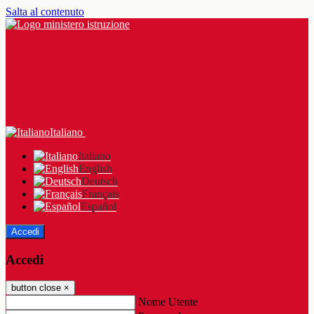
Salta al contenuto
Italiano
Italiano
English
Deutsch
Français
Español
Accedi
Accedi
button close
×
Nome Utente