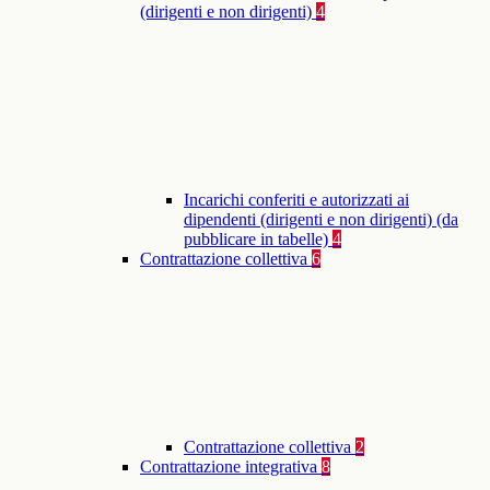
(dirigenti e non dirigenti)
4
Incarichi conferiti e autorizzati ai
dipendenti (dirigenti e non dirigenti) (da
pubblicare in tabelle)
4
Contrattazione collettiva
6
Contrattazione collettiva
2
Contrattazione integrativa
8