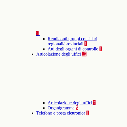
2
Rendiconti gruppi consiliari
regionali/provinciali
1
Atti degli organi di controllo
1
Articolazione degli uffici
12
Articolazione degli uffici
7
Organigramma
5
Telefono e posta elettronica
1