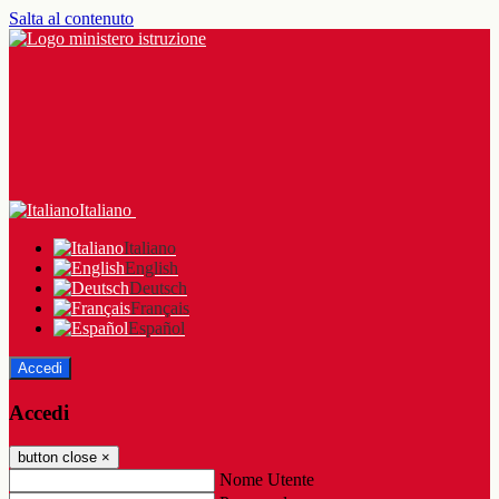
Salta al contenuto
Italiano
Italiano
English
Deutsch
Français
Español
Accedi
Accedi
button close
×
Nome Utente