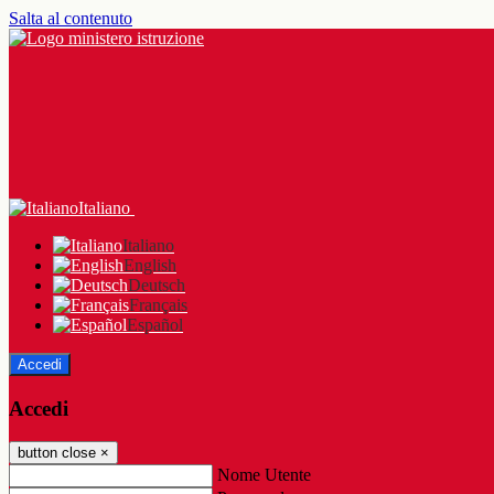
Salta al contenuto
Italiano
Italiano
English
Deutsch
Français
Español
Accedi
Accedi
button close
×
Nome Utente