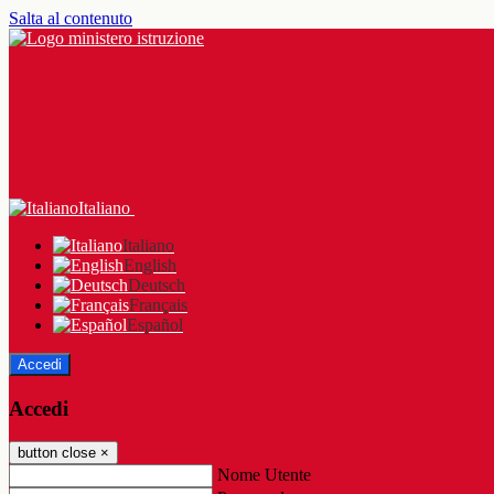
Salta al contenuto
Italiano
Italiano
English
Deutsch
Français
Español
Accedi
Accedi
button close
×
Nome Utente