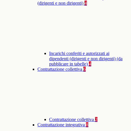
(dirigenti e non dirigenti)
4
Incarichi conferiti e autorizzati ai
dipendenti (dirigenti e non dirigenti) (da
pubblicare in tabelle)
4
Contrattazione collettiva
6
Contrattazione collettiva
2
Contrattazione integrativa
8