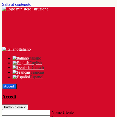
Salta al contenuto
Italiano
Italiano
English
Deutsch
Français
Español
Accedi
Accedi
button close
×
Nome Utente