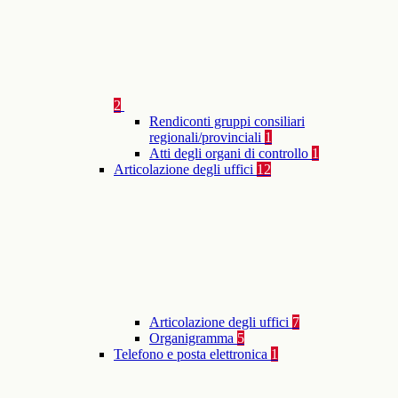
2
Rendiconti gruppi consiliari
regionali/provinciali
1
Atti degli organi di controllo
1
Articolazione degli uffici
12
Articolazione degli uffici
7
Organigramma
5
Telefono e posta elettronica
1