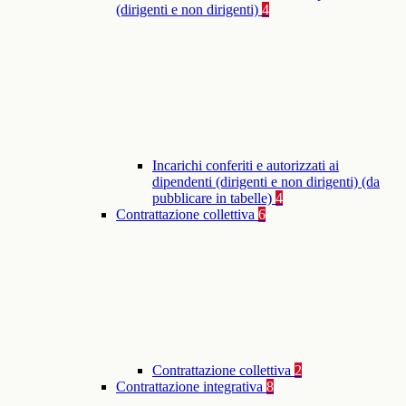
(dirigenti e non dirigenti)
4
Incarichi conferiti e autorizzati ai
dipendenti (dirigenti e non dirigenti) (da
pubblicare in tabelle)
4
Contrattazione collettiva
6
Contrattazione collettiva
2
Contrattazione integrativa
8