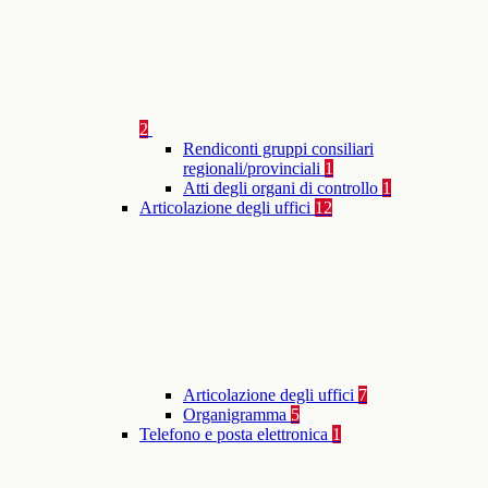
2
Rendiconti gruppi consiliari
regionali/provinciali
1
Atti degli organi di controllo
1
Articolazione degli uffici
12
Articolazione degli uffici
7
Organigramma
5
Telefono e posta elettronica
1