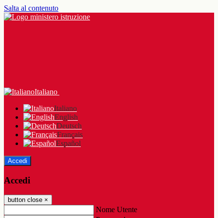
Salta al contenuto
Italiano
Italiano
English
Deutsch
Français
Español
Accedi
Accedi
button close
×
Nome Utente