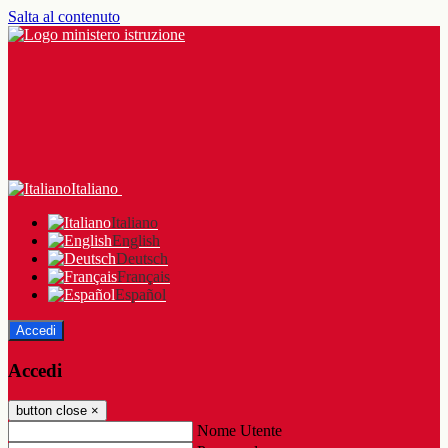
Salta al contenuto
Italiano
Italiano
English
Deutsch
Français
Español
Accedi
Accedi
button close
×
Nome Utente