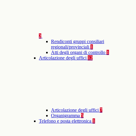
2
Rendiconti gruppi consiliari
regionali/provinciali
1
Atti degli organi di controllo
1
Articolazione degli uffici
12
Articolazione degli uffici
7
Organigramma
5
Telefono e posta elettronica
1