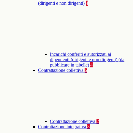
(dirigenti e non dirigenti)
4
Incarichi conferiti e autorizzati ai
dipendenti (dirigenti e non dirigenti) (da
pubblicare in tabelle)
4
Contrattazione collettiva
6
Contrattazione collettiva
2
Contrattazione integrativa
8