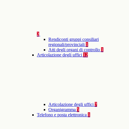
2
Rendiconti gruppi consiliari
regionali/provinciali
1
Atti degli organi di controllo
1
Articolazione degli uffici
12
Articolazione degli uffici
7
Organigramma
5
Telefono e posta elettronica
1