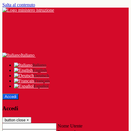
Salta al contenuto
Italiano
Italiano
English
Deutsch
Français
Español
Accedi
Accedi
button close
×
Nome Utente