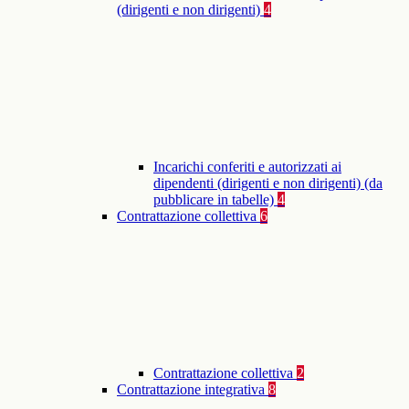
(dirigenti e non dirigenti)
4
Incarichi conferiti e autorizzati ai
dipendenti (dirigenti e non dirigenti) (da
pubblicare in tabelle)
4
Contrattazione collettiva
6
Contrattazione collettiva
2
Contrattazione integrativa
8