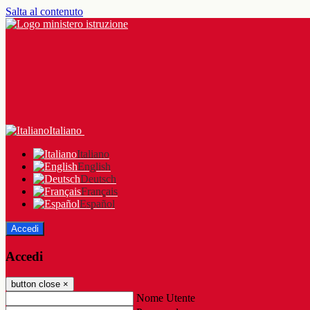
Salta al contenuto
Italiano
Italiano
English
Deutsch
Français
Español
Accedi
Accedi
button close
×
Nome Utente