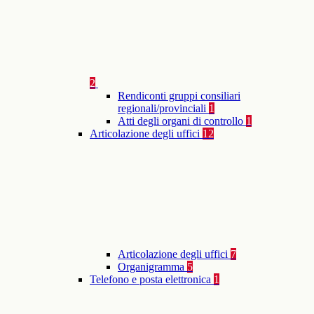
2
Rendiconti gruppi consiliari
regionali/provinciali
1
Atti degli organi di controllo
1
Articolazione degli uffici
12
Articolazione degli uffici
7
Organigramma
5
Telefono e posta elettronica
1