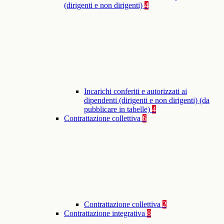
(dirigenti e non dirigenti)
4
Incarichi conferiti e autorizzati ai
dipendenti (dirigenti e non dirigenti) (da
pubblicare in tabelle)
4
Contrattazione collettiva
6
Contrattazione collettiva
2
Contrattazione integrativa
8