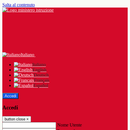
Salta al contenuto
Italiano
Italiano
English
Deutsch
Français
Español
Accedi
Accedi
button close
×
Nome Utente