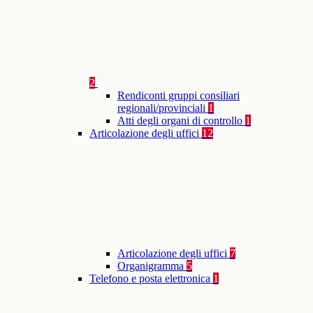
2
Rendiconti gruppi consiliari
regionali/provinciali
1
Atti degli organi di controllo
1
Articolazione degli uffici
12
Articolazione degli uffici
7
Organigramma
5
Telefono e posta elettronica
1