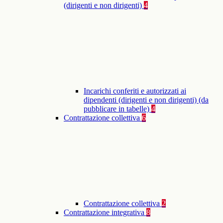
(dirigenti e non dirigenti)
4
Incarichi conferiti e autorizzati ai
dipendenti (dirigenti e non dirigenti) (da
pubblicare in tabelle)
4
Contrattazione collettiva
6
Contrattazione collettiva
2
Contrattazione integrativa
8