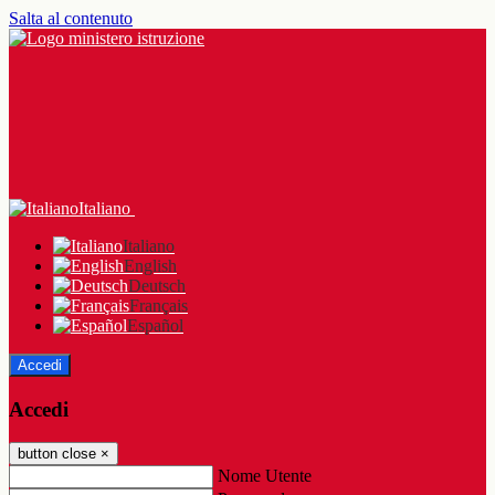
Salta al contenuto
Italiano
Italiano
English
Deutsch
Français
Español
Accedi
Accedi
button close
×
Nome Utente