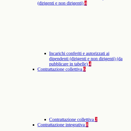
(dirigenti e non dirigenti)
4
Incarichi conferiti e autorizzati ai
dipendenti (dirigenti e non dirigenti) (da
pubblicare in tabelle)
4
Contrattazione collettiva
6
Contrattazione collettiva
2
Contrattazione integrativa
8