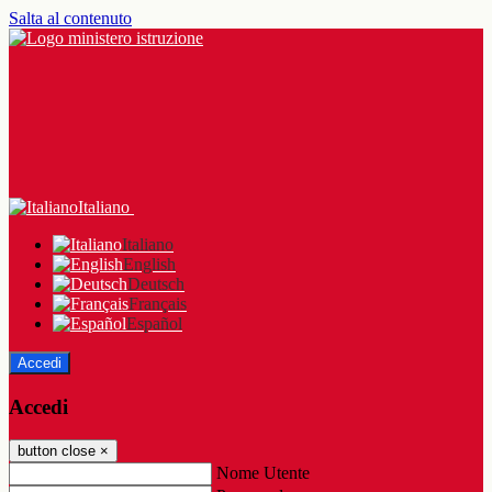
Salta al contenuto
Italiano
Italiano
English
Deutsch
Français
Español
Accedi
Accedi
button close
×
Nome Utente