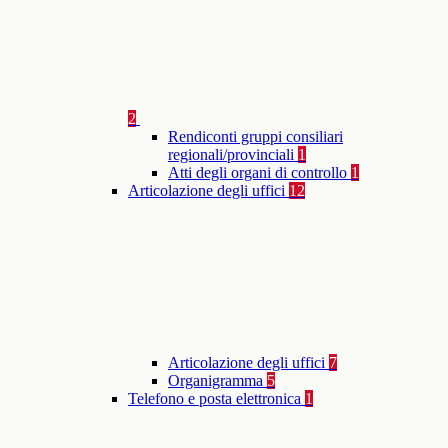
2
Rendiconti gruppi consiliari
regionali/provinciali
1
Atti degli organi di controllo
1
Articolazione degli uffici
12
Articolazione degli uffici
7
Organigramma
5
Telefono e posta elettronica
1