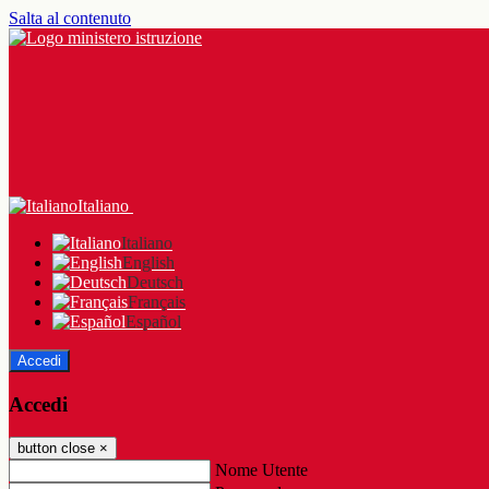
Salta al contenuto
Italiano
Italiano
English
Deutsch
Français
Español
Accedi
Accedi
button close
×
Nome Utente