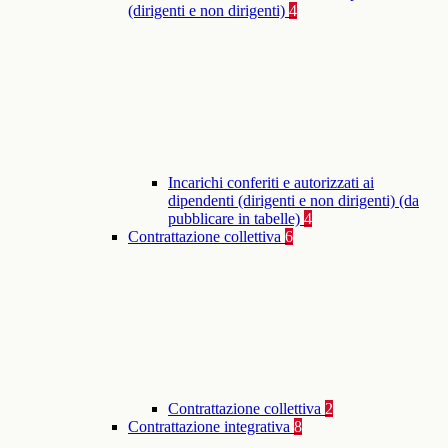
(dirigenti e non dirigenti)
4
Incarichi conferiti e autorizzati ai
dipendenti (dirigenti e non dirigenti) (da
pubblicare in tabelle)
4
Contrattazione collettiva
6
Contrattazione collettiva
2
Contrattazione integrativa
8