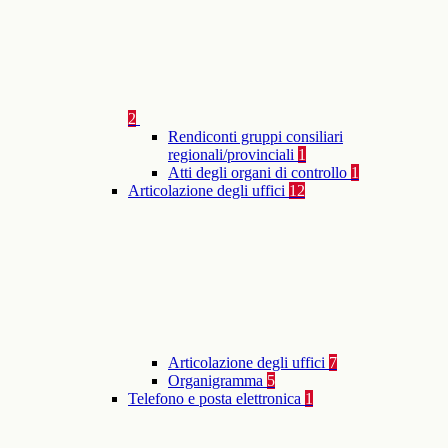
2
Rendiconti gruppi consiliari
regionali/provinciali
1
Atti degli organi di controllo
1
Articolazione degli uffici
12
Articolazione degli uffici
7
Organigramma
5
Telefono e posta elettronica
1