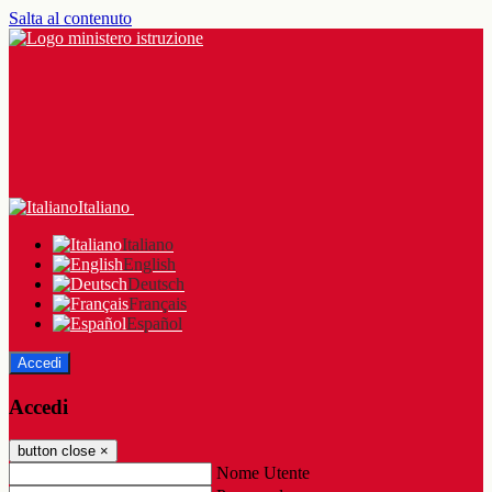
Salta al contenuto
Italiano
Italiano
English
Deutsch
Français
Español
Accedi
Accedi
button close
×
Nome Utente