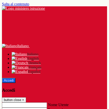
Salta al contenuto
Italiano
Italiano
English
Deutsch
Français
Español
Accedi
Accedi
button close
×
Nome Utente