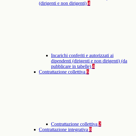
(dirigenti e non dirigenti)
4
Incarichi conferiti e autorizzati ai
dipendenti (dirigenti e non dirigenti) (da
pubblicare in tabelle)
4
Contrattazione collettiva
6
Contrattazione collettiva
2
Contrattazione integrativa
8