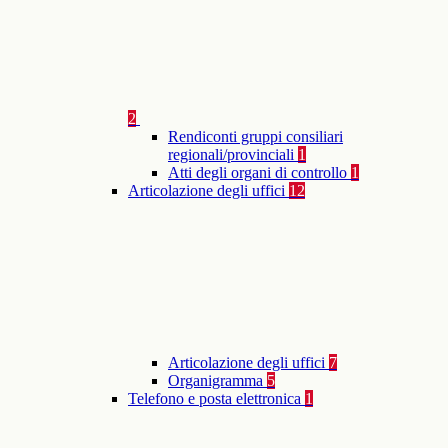
2
Rendiconti gruppi consiliari
regionali/provinciali
1
Atti degli organi di controllo
1
Articolazione degli uffici
12
Articolazione degli uffici
7
Organigramma
5
Telefono e posta elettronica
1