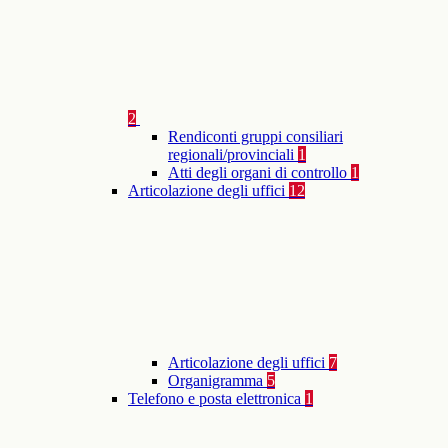
2
Rendiconti gruppi consiliari
regionali/provinciali
1
Atti degli organi di controllo
1
Articolazione degli uffici
12
Articolazione degli uffici
7
Organigramma
5
Telefono e posta elettronica
1