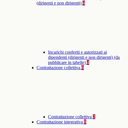
(dirigenti e non dirigenti)
4
Incarichi conferiti e autorizzati ai
dipendenti (dirigenti e non dirigenti) (da
pubblicare in tabelle)
4
Contrattazione collettiva
6
Contrattazione collettiva
2
Contrattazione integrativa
8