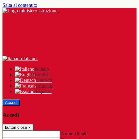
Salta al contenuto
Italiano
Italiano
English
Deutsch
Français
Español
Accedi
Accedi
button close
×
Nome Utente