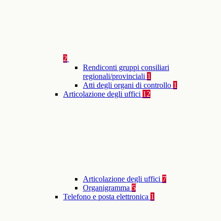
2
Rendiconti gruppi consiliari
regionali/provinciali
1
Atti degli organi di controllo
1
Articolazione degli uffici
12
Articolazione degli uffici
7
Organigramma
5
Telefono e posta elettronica
1