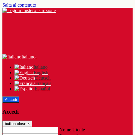
Salta al contenuto
Italiano
Italiano
English
Deutsch
Français
Español
Accedi
Accedi
button close
×
Nome Utente