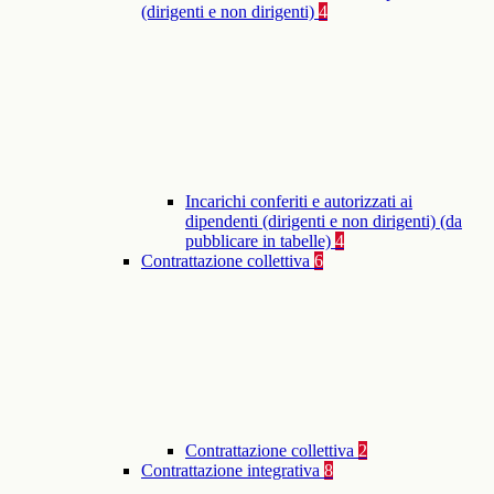
(dirigenti e non dirigenti)
4
Incarichi conferiti e autorizzati ai
dipendenti (dirigenti e non dirigenti) (da
pubblicare in tabelle)
4
Contrattazione collettiva
6
Contrattazione collettiva
2
Contrattazione integrativa
8