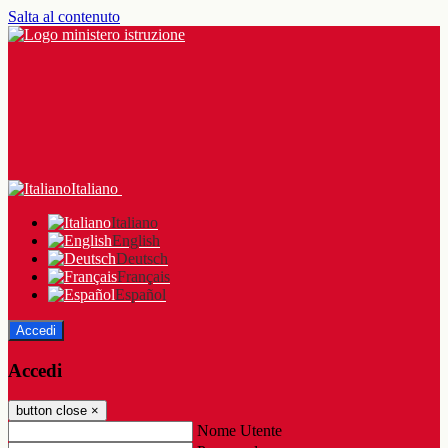
Salta al contenuto
Italiano
Italiano
English
Deutsch
Français
Español
Accedi
Accedi
button close
×
Nome Utente