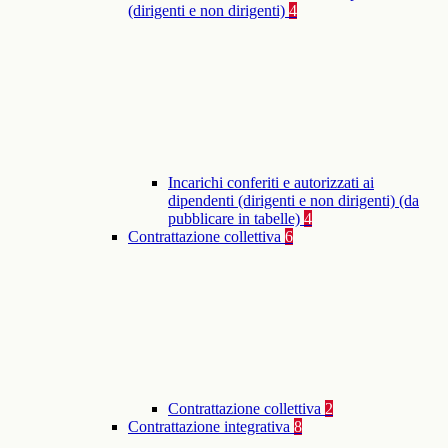
(dirigenti e non dirigenti)
4
Incarichi conferiti e autorizzati ai
dipendenti (dirigenti e non dirigenti) (da
pubblicare in tabelle)
4
Contrattazione collettiva
6
Contrattazione collettiva
2
Contrattazione integrativa
8