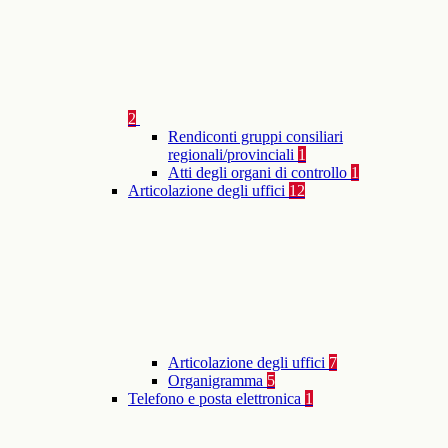
2
Rendiconti gruppi consiliari
regionali/provinciali
1
Atti degli organi di controllo
1
Articolazione degli uffici
12
Articolazione degli uffici
7
Organigramma
5
Telefono e posta elettronica
1