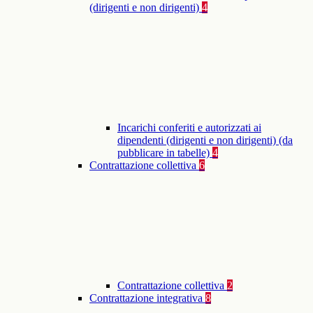
(dirigenti e non dirigenti)
4
Incarichi conferiti e autorizzati ai
dipendenti (dirigenti e non dirigenti) (da
pubblicare in tabelle)
4
Contrattazione collettiva
6
Contrattazione collettiva
2
Contrattazione integrativa
8