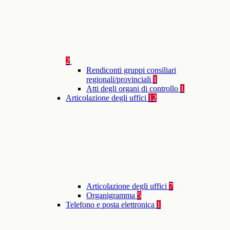
2
Rendiconti gruppi consiliari
regionali/provinciali
1
Atti degli organi di controllo
1
Articolazione degli uffici
12
Articolazione degli uffici
7
Organigramma
5
Telefono e posta elettronica
1