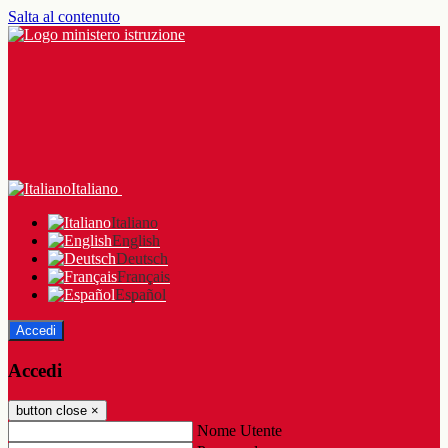
Salta al contenuto
Italiano
Italiano
English
Deutsch
Français
Español
Accedi
Accedi
button close
×
Nome Utente