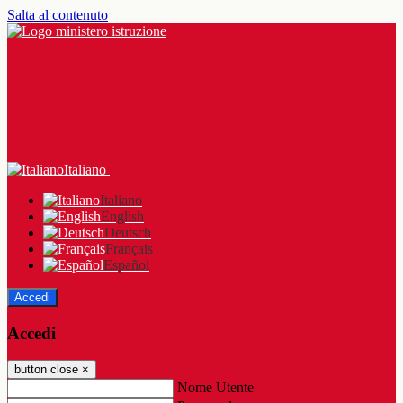
Salta al contenuto
Italiano
Italiano
English
Deutsch
Français
Español
Accedi
Accedi
button close
×
Nome Utente