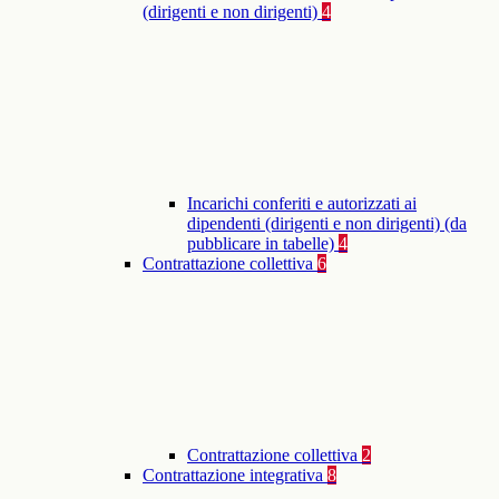
(dirigenti e non dirigenti)
4
Incarichi conferiti e autorizzati ai
dipendenti (dirigenti e non dirigenti) (da
pubblicare in tabelle)
4
Contrattazione collettiva
6
Contrattazione collettiva
2
Contrattazione integrativa
8