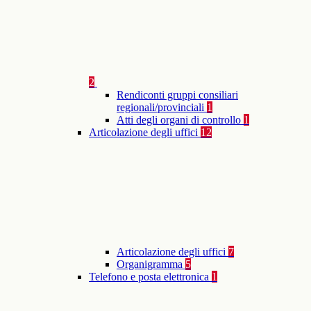
2
Rendiconti gruppi consiliari
regionali/provinciali
1
Atti degli organi di controllo
1
Articolazione degli uffici
12
Articolazione degli uffici
7
Organigramma
5
Telefono e posta elettronica
1